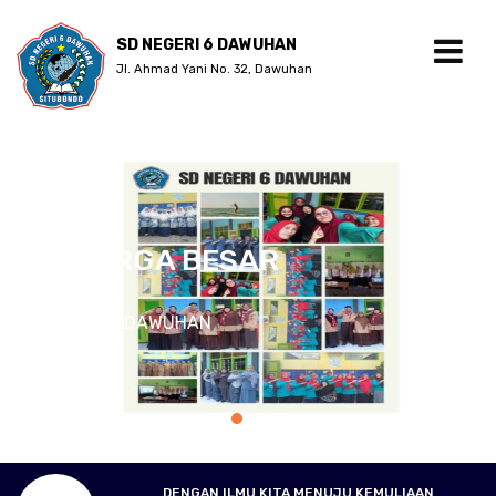
SD NEGERI 6 DAWUHAN
Jl. Ahmad Yani No. 32, Dawuhan
DENGAN ILMU KITA MENUJU KEMULIAAN