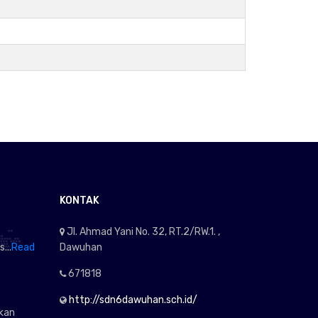
KONTAK
Jl. Ahmad Yani No. 32, RT.2/RW.1. ,
...
Read
Dawuhan
671818
http://sdn6dawuhan.sch.id/
kan