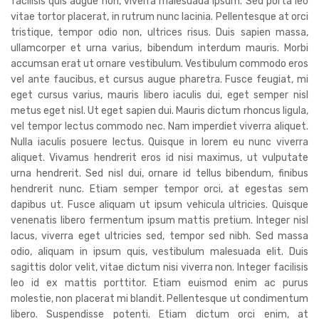
facilisis quis augue non, viverra malesuada ipsum. Sed porta leo
vitae tortor placerat, in rutrum nunc lacinia. Pellentesque at orci
tristique, tempor odio non, ultrices risus. Duis sapien massa,
ullamcorper et urna varius, bibendum interdum mauris. Morbi
accumsan erat ut ornare vestibulum. Vestibulum commodo eros
vel ante faucibus, et cursus augue pharetra. Fusce feugiat, mi
eget cursus varius, mauris libero iaculis dui, eget semper nisl
metus eget nisl. Ut eget sapien dui. Mauris dictum rhoncus ligula,
vel tempor lectus commodo nec. Nam imperdiet viverra aliquet.
Nulla iaculis posuere lectus. Quisque in lorem eu nunc viverra
aliquet. Vivamus hendrerit eros id nisi maximus, ut vulputate
urna hendrerit. Sed nisl dui, ornare id tellus bibendum, finibus
hendrerit nunc. Etiam semper tempor orci, at egestas sem
dapibus ut. Fusce aliquam ut ipsum vehicula ultricies. Quisque
venenatis libero fermentum ipsum mattis pretium. Integer nisl
lacus, viverra eget ultricies sed, tempor sed nibh. Sed massa
odio, aliquam in ipsum quis, vestibulum malesuada elit. Duis
sagittis dolor velit, vitae dictum nisi viverra non. Integer facilisis
leo id ex mattis porttitor. Etiam euismod enim ac purus
molestie, non placerat mi blandit. Pellentesque ut condimentum
libero. Suspendisse potenti. Etiam dictum orci enim, at