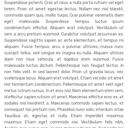
Suspendisse potenti. Cras at risus a nulla porta rutrum vel eget
lorem. Proin sit amet egestas lectus. Nullam nec nisl blandit,
commodo quam quis, mollis turpis. Cras pulvinar venenatis diam
eget malesuada. Suspendisse tempus luctus ipsum
condimentum efficitur. Aliquam erat volutpat. Vestibulum ut
sem a arcu pretium euismod. Curabitur volutpat accumsan ex.
Suspendisse sagittis sapien ac ante elementum, et tempus mi
aliquam. Fusce tempus, arcu a pulvinar ultricies, massa nunc
suscipit tellus, sed congue ex magna eu nulla. Aliquam ultrices
diam non risus vehicula, at dapibus enim euismod. Fusce
malesuada luctus dictum. Pellentesque non feugiat lectus. In
non felis velit. In sed laoreet dolor. Proin ut gravida lacus, nec
scelerisque lacus. Aliquam erat volutpat. Etiam vel odio sit amet
nisl fermentum condimentum. Pellentesque sit amet velit eget
metus rutrum cursus. In at eros nisl. Nam elementum enim sem,
id efficitur sapien rutrum sit amet. Maecenas efficitur eros ex, at
sodales nisl hendrerit a. Maecenas commodo sapien lectus, et
consequat nisi pretium non. Phasellus nunc odio, interdum vitae
faucibus at, egestas et nulla. Etiam imperdiet maximus
maximus. Etiam eget commodo nisi. Vestibulum felis nibh,